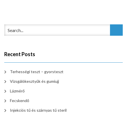
Recent Posts
Terhességi teszt – gyorsteszt
Vizsgálókesztyűk és gumiujj
Lázmérő
Fecskendő
Injekciós tű és szárnyas tű steril