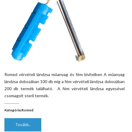
Romed vérvételi lándzsa műanyag és fém kivitelben A műanyag
lándzsa dobozában 100 db míg a fém vérvételi lándzsa dobozában
200 db termék található. A fém vérvételi lándzsa egyesével
csomagolt steril termék.
Kategória:
Romed
Tovább..