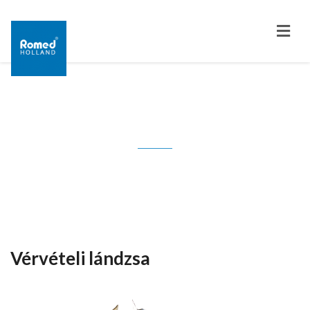
Tag: műanyag
Vérvételi lándzsa