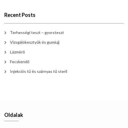
Recent Posts
Terhességi teszt – gyorsteszt
Vizsgálókesztyűk és gumiujj
Lázmérő
Fecskendő
Injekciós tű és szárnyas tű steril
Oldalak