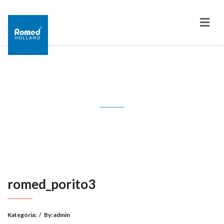
romed_porito3
romed_porito3
Kategória:
/
By:
admin