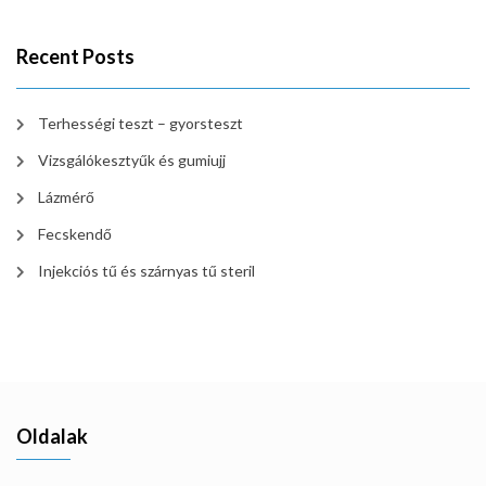
Recent Posts
Terhességi teszt – gyorsteszt
Vizsgálókesztyűk és gumiujj
Lázmérő
Fecskendő
Injekciós tű és szárnyas tű steril
Oldalak