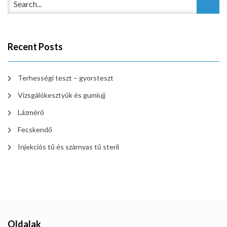
Recent Posts
Terhességi teszt – gyorsteszt
Vizsgálókesztyűk és gumiujj
Lázmérő
Fecskendő
Injekciós tű és szárnyas tű steril
Oldalak