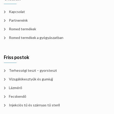
Kapcsolat
Partnereink
Romed termékek
Romed termékek a gyógyászatban
Friss postok
Terhességi teszt – gyorsteszt
Vizsgálókesztyűk és gumiujj
Lázmérő
Fecskendő
Injekciós tű és szárnyas tű steril